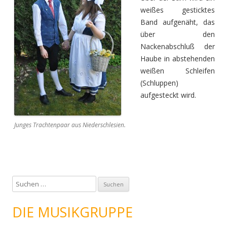
weißes gesticktes
Band aufgenäht, das
über den
Nackenabschluß der
Haube in abstehenden
weißen Schleifen
(Schluppen)
aufgesteckt wird.
Junges Trachtenpaar aus Niederschlesien.
S
u
c
DIE MUSIKGRUPPE
h