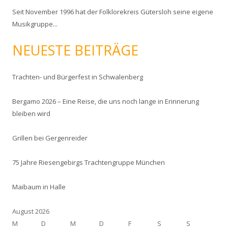
e
Seit November 1996 hat der Folklorekreis Gütersloh seine eigene
n
Musikgruppe...
n
a
NEUESTE BEITRÄGE
c
h
:
Trachten- und Bürgerfest in Schwalenberg
Bergamo 2026 – Eine Reise, die uns noch lange in Erinnerung
bleiben wird
Grillen bei Gergenreider
75 Jahre Riesengebirgs Trachtengruppe München
Maibaum in Halle
August 2026
M
D
M
D
F
S
S