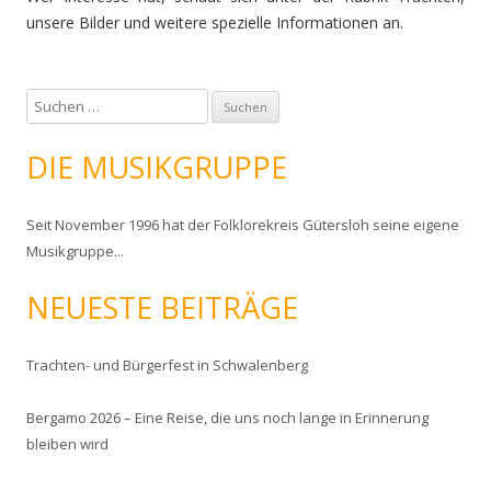
unsere Bilder und weitere spezielle Informationen an.
S
u
c
DIE MUSIKGRUPPE
h
e
Seit November 1996 hat der Folklorekreis Gütersloh seine eigene
n
Musikgruppe...
n
a
NEUESTE BEITRÄGE
c
h
:
Trachten- und Bürgerfest in Schwalenberg
Bergamo 2026 – Eine Reise, die uns noch lange in Erinnerung
bleiben wird