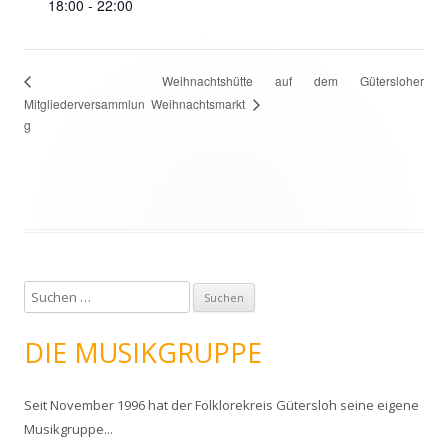
18:00 - 22:00
Weihnachtshütte auf dem Gütersloher
Mitgliederversammlun
Weihnachtsmarkt
g
S
u
c
DIE MUSIKGRUPPE
h
e
Seit November 1996 hat der Folklorekreis Gütersloh seine eigene
n
Musikgruppe...
n