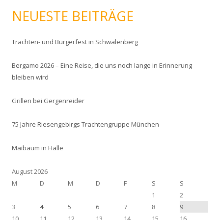
a
NEUESTE BEITRÄGE
c
h
:
Trachten- und Bürgerfest in Schwalenberg
Bergamo 2026 – Eine Reise, die uns noch lange in Erinnerung
bleiben wird
Grillen bei Gergenreider
75 Jahre Riesengebirgs Trachtengruppe München
Maibaum in Halle
August 2026
M
D
M
D
F
S
S
1
2
3
4
5
6
7
8
9
10
11
12
13
14
15
16