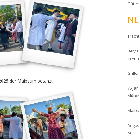
Güter
n
a
NE
c
h
:
Trach
Berga
in Eri
Grill
 2025 der Maibaum betanzt.
75 Ja
Münc
Maiba
Augus
M