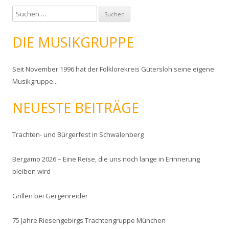
S
u
c
DIE MUSIKGRUPPE
h
e
Seit November 1996 hat der Folklorekreis Gütersloh seine eigene
n
Musikgruppe...
n
a
NEUESTE BEITRÄGE
c
h
:
Trachten- und Bürgerfest in Schwalenberg
Bergamo 2026 – Eine Reise, die uns noch lange in Erinnerung
bleiben wird
Grillen bei Gergenreider
75 Jahre Riesengebirgs Trachtengruppe München