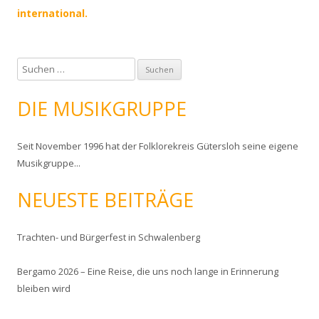
international.
S
u
c
DIE MUSIKGRUPPE
h
e
Seit November 1996 hat der Folklorekreis Gütersloh seine eigene
n
Musikgruppe...
n
a
NEUESTE BEITRÄGE
c
h
:
Trachten- und Bürgerfest in Schwalenberg
Bergamo 2026 – Eine Reise, die uns noch lange in Erinnerung
bleiben wird