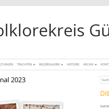
olklorekreis G
ALTUNGEN
TRACHTEN
BILDERGALERIE
HISTORIE
ARCHIV
KONT
onal 2023
S
u
c
DI
h
e
Seit 
n