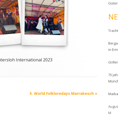
Güter
n
a
NE
c
h
:
Trach
Berga
in Eri
ütersloh International 2023
Grill
75 Ja
Münc
5. World Folkloredays Marrakesch
»
Maiba
Augus
M