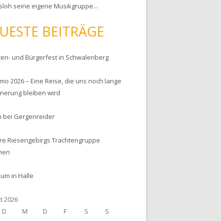
sloh seine eigene Musikgruppe...
UESTE BEITRÄGE
ten- und Bürgerfest in Schwalenberg
mo 2026 – Eine Reise, die uns noch lange
nnerung bleiben wird
en bei Gergenreider
hre Riesengebirgs Trachtengruppe
hen
um in Halle
t 2026
D
M
D
F
S
S