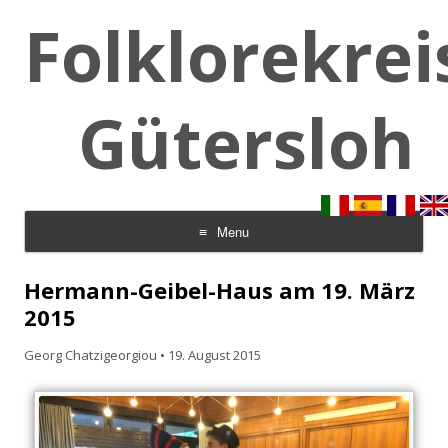
Folklorekrei
Gütersloh
Menu
Skip to content
Hermann-Geibel-Haus am 19. März
2015
Georg Chatzigeorgiou
•
19. August 2015