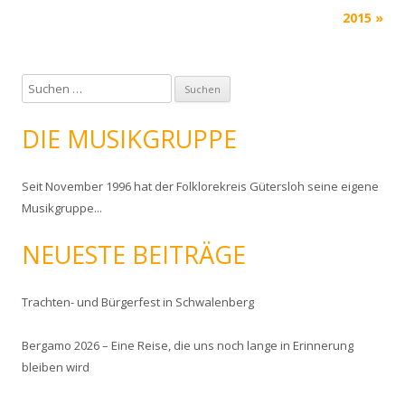
2015
»
S
u
c
DIE MUSIKGRUPPE
h
e
Seit November 1996 hat der Folklorekreis Gütersloh seine eigene
n
Musikgruppe...
n
a
NEUESTE BEITRÄGE
c
h
:
Trachten- und Bürgerfest in Schwalenberg
Bergamo 2026 – Eine Reise, die uns noch lange in Erinnerung
bleiben wird