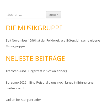
S
u
c
DIE MUSIKGRUPPE
h
e
Seit November 1996 hat der Folklorekreis Gütersloh seine eigene
n
Musikgruppe...
n
a
NEUESTE BEITRÄGE
c
h
:
Trachten- und Bürgerfest in Schwalenberg
Bergamo 2026 – Eine Reise, die uns noch lange in Erinnerung
bleiben wird
Grillen bei Gergenreider