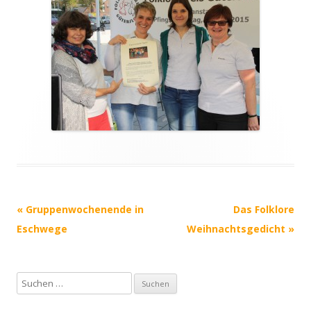
Post navigation
«
Gruppenwochenende in
Das Folklore
Eschwege
Weihnachtsgedicht
»
S
u