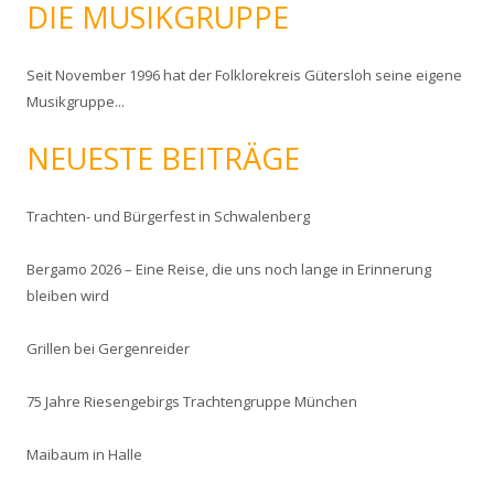
c
DIE MUSIKGRUPPE
h
e
Seit November 1996 hat der Folklorekreis Gütersloh seine eigene
n
Musikgruppe...
n
a
NEUESTE BEITRÄGE
c
h
:
Trachten- und Bürgerfest in Schwalenberg
Bergamo 2026 – Eine Reise, die uns noch lange in Erinnerung
bleiben wird
Grillen bei Gergenreider
75 Jahre Riesengebirgs Trachtengruppe München
Maibaum in Halle